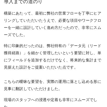
導入までの道のり
DX戦略
構築にあたって、最初に弊社の営業フローを丁寧にヒア
リングしていただいたうえで、必要な項目やワークフロ
会社概要
ーを一緒に設計していく進め方だったので、非常にスム
ーズでした。
お知らせ
特に印象的だったのは、弊社特有の「データ元（リード
獲得経路）」を細かく管理したいという要望に対し、単
採用ページ
にフィールドを追加するだけでなく、将来的な集計まで
見据えた設計をご提案いただいた点です。
お問い合わせ
こちらの曖昧な要望を、実際の運用に落とし込める形に
見事に翻訳していただけました。
現場のスタッフへの浸透や定着も非常にスムーズでし
た。